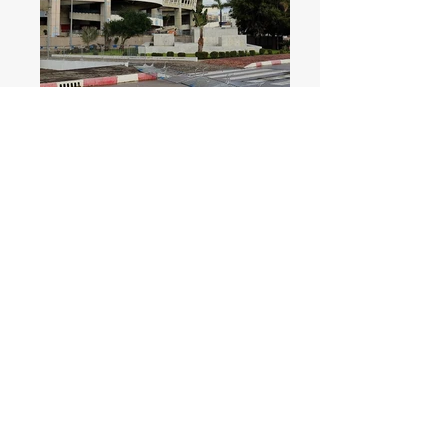
PRESTATIONS
OMAIT ENGINEERING
Élaboration des études techniques et
du suivi des travaux du projet
d’extension du stade - EN COURS
CLIENT :
Ministère de la jeunesse et des
sports
MONTANT DES TRAVAUX :
350 000 000
MAD